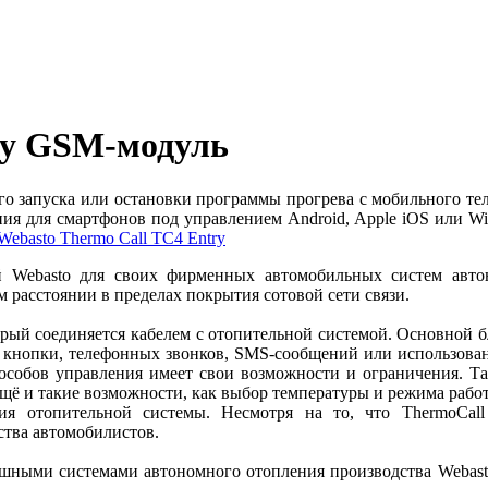
ry GSM-модуль
ого запуска или остановки программы прогрева с мобильного т
ия для смартфонов под управлением Android, Apple iOS или Wi
ей Webasto для своих фирменных автомобильных систем авто
 расстоянии в пределах покрытия сотовой сети связи.
орый соединяется кабелем с отопительной системой. Основной 
м кнопки, телефонных звонков, SMS-сообщений или использова
пособов управления имеет свои возможности и ограничения. 
ё и такие возможности, как выбор температуры и режима работ
ия отопительной системы. Несмотря на то, что ThermoCal
тва автомобилистов.
ушными системами автономного отопления производства Webasto: