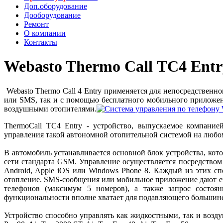
Доп.оборудование
Дооборудование
Ремонт
О компании
Контакты
Webasto Thermo Call ТС4 Ent
Webasto Thermo Call 4 Entry применяется для непосредственн
или SMS, так и с помощью бесплатного мобильного приложен
воздушными отопителями.
ThermoCall TC4 Entry - устройство, выпускаемое компани
управления такой автономной отопительной системой на любом
В автомобиль устанавливается основной блок устройства, кот
сети стандарта GSM. Управление осуществляется посредство
Android, Apple iOS или Windows Phone 8. Каждый из этих с
отопление. SMS-сообщения или мобильное приложение дают ещ
телефонов (максимум 5 номеров), а также запрос состоян
функциональности вполне хватает для подавляющего большинс
Устройство способно управлять как жидкостными, так и возд