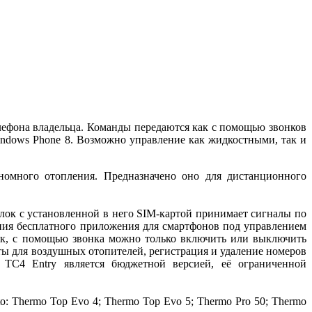
елефона владельца. Команды передаются как с помощью звонков
ndows Phone 8. Возможно управление как жидкостными, так и
номного отопления. Предназначено оно для дистанционного
блок с установленной в него SIM-картой принимает сигналы по
ния бесплатного приложения для смартфонов под управлением
Так, с помощью звонка можно только включить или выключить
ы для воздушных отопителей, регистрация и удаление номеров
l TC4 Entry является бюджетной версией, её ограниченной
 Thermo Top Evo 4; Thermo Top Evo 5; Thermo Pro 50; Thermo